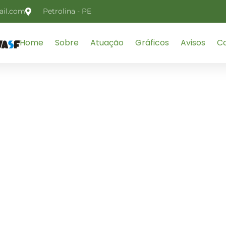
il.com
Petrolina - PE
Home
Sobre
Atuação
Gráficos
Avisos
C