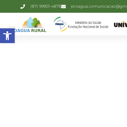
(87) 99901-4878
proagua.comunicacao@gma
Open toolbar